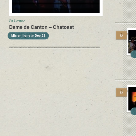
En Lecture
Dame de Canton – Chatoast
0
Mis en ligne
Dec 23
le
0