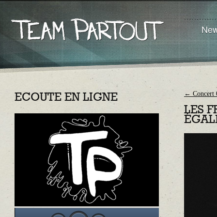
Ne
←
Concert 
ECOUTE EN LIGNE
LES F
ÉGAL