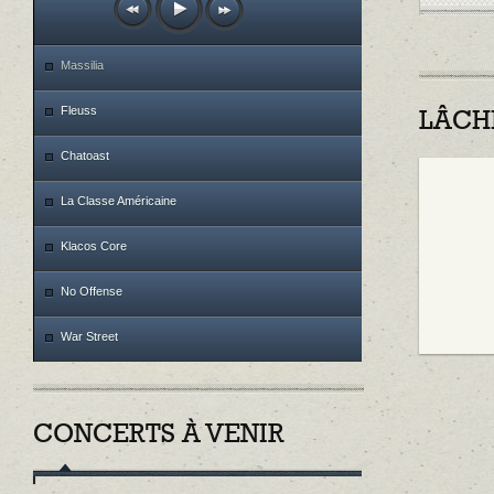
Massilia
Fleuss
LÂCH
Chatoast
La Classe Américaine
Klacos Core
No Offense
War Street
CONCERTS À VENIR