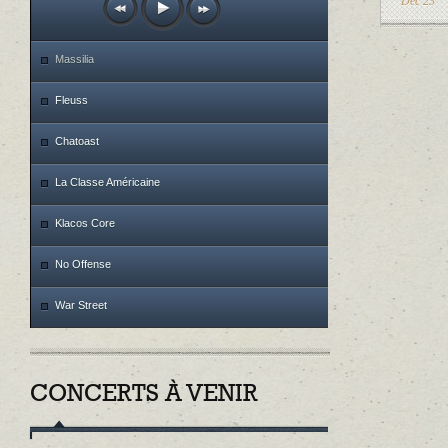
Dec 23
Massilia
Fleuss
Chatoast
La Classe Américaine
Klacos Core
No Offense
War Street
CONCERTS À VENIR