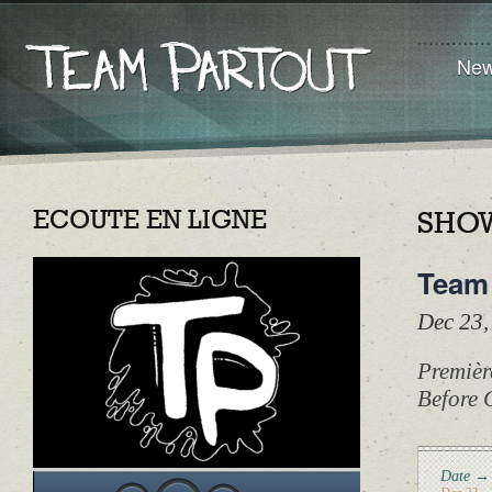
Ne
ECOUTE EN LIGNE
SHOW
Team 
Dec 23
Premièr
Before 
Date →