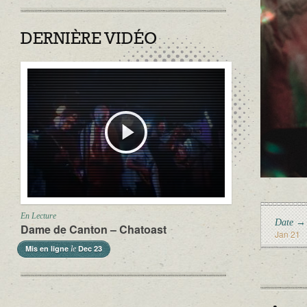
DERNIÈRE VIDÉO
En Lecture
Date →
Dame de Canton – Chatoast
Jan 21
Mis en ligne
Dec 23
le