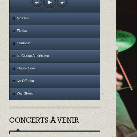
Massilia
Fleuss
Chatoast
La Classe Américaine
Klacos Core
No Offense
War Street
CONCERTS À VENIR